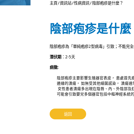
主頁
/
資訊站
/
性病資訊
/
陰部疱疹是什麼？
陰部疱疹是什麼
陰部疱疹為「單純疱疹2型病毒」引致；不能完全
潛伏期
：2-5天
病徵:
陰部疱疹主要影響生殖器官表皮， 患處首先痕
邊緣的潰瘍， 如無受其他細菌感染， 潰瘍
女性患者潰瘍多出現在陰唇、內、外陰部及肛
可能會引致嬰兒多個器官包括中樞神經系統的
返回