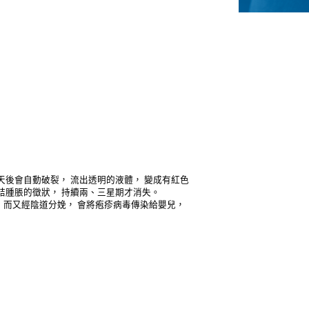
天後會自動破裂， 流出透明的液體， 變成有紅色
結腫脹的徵狀， 持續兩、三星期才消失。
 而又經陰道分娩， 會將疱疹病毒傳染給嬰兒，