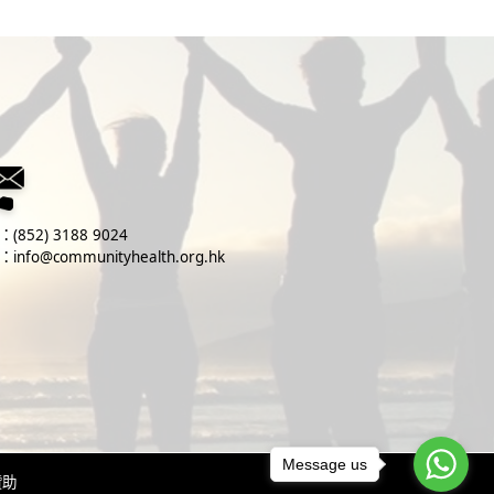
：
(852) 3188 9024
：
info@communityhealth.org.hk
Message us
贊助