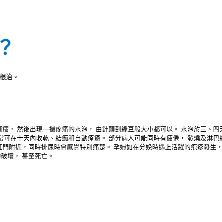
？
根治。
癢， 然後出現一撮疼痛的水泡， 由針頭到綠豆般大小都可以。 水泡於三、四
通常可在十天內收乾、結痂和自動痊癒。 部分病人可能同時有疲倦， 發燒及淋巴
門附近，同時排尿時會感覺特別痛楚。 孕婦如在分娩時遇上活躍的疱疹發生，
破壞， 甚至死亡。